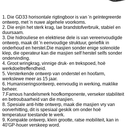
1. Die GD33 horisontale rigtingboor is van 'n geïntegreerde
ontwerp, met 'n nuwe algehele voorkoms.
2. Die enjin het sterk krag, lae brandstofverbruik, stabiel en
duursaam.
3. Die hidrouliese en elektriese dele is van vereenvoudigde
ontwerp, maak dit 'n eenvoudige struktuur, gerieflik in
onderhoud en herstel.Die masjien sonder enige solenoïde
klep, die operateur kan die masjien self herstel selfs sonder
ondervinding.
4. Groot wringkrag, vinnige druk- en trekspoed, hoë
werkdoeltreffendheid.
5. Versterkende ontwerp van onderstel en hoofarm,
werkslewe meer as 15 jaar.
6. Humaniseringsontwerp, eenvoudig in werking, maklike
beheer.
7.Famous handelsmerk hoofkomponente, verseker stabiliteit
en betroubaarheid van die masjien.
8. Spesiale anti-hitte ontwerp, maak die masjien vry van
oorverhitting, dit is spesiaal geskik om onder hoë
temperatuur toestande te werk.
9. Kompakte ontwerp, klein grootte, ratse mobiliteit, kan in
40'GP-houer verskeep word.