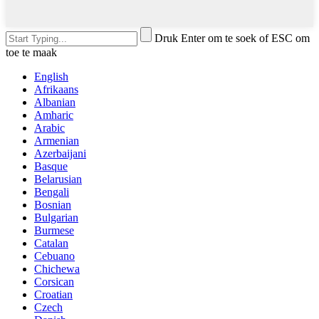
Druk Enter om te soek of ESC om
toe te maak
English
Afrikaans
Albanian
Amharic
Arabic
Armenian
Azerbaijani
Basque
Belarusian
Bengali
Bosnian
Bulgarian
Burmese
Catalan
Cebuano
Chichewa
Corsican
Croatian
Czech