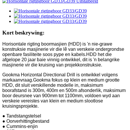
Kort beskrywing:
Horisontale rigting boormasjien (HDD) is 'n nie-grawe
konstruksie masjinerie vir die lê van verskeie ondergrondse
openbare fasiliteite soos pype en kabels.HDD het die
afgelope 20 jaar baie vinnig ontwikkel, dit is 'n belangrike
masjinerie vir die kruising van projekkonstruksie.
Gookma Horizontal Directional Drill is ontwikkel volgens
markaanvraag.Gookma fokus op klein en medium grootte
HDD, dit sluit verskillende modelle in, maksimum
boorafstand is 300m, 400m en 500m afsonderlik, maksimum
boor deursnee van 900mm tot 1100mm, voldoen wyd aan
verskeie vereistes van klein en medium slootlose
kruisingsprojekte.
● Tandstangstelsel
● Oorverhittingbestand
● Cummins-enjin