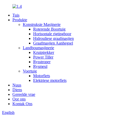
Tuis
Produkte
Konstruksie Masjinerie
Roterende Boortuig
Horisontale rigtingboor
Hidrouliese graafmasjien
Graafmasjien Aanhegsel
Landboumasjinerie
Kruiptrekker
Power Tiller
Rysstroper
Rysmeul
Voertuig
Motorfiets
Elektriese motorfiets
Nuus
Diens
Gereelde vrae
Oor ons
Kontak Ons
English