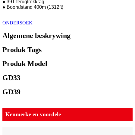
● 39T terugtrekkrag
● Boorafstand 400m (1312ft)
ONDERSOEK
Algemene beskrywing
Produk Tags
Produk Model
GD33
GD39
Kenmerke en voordele