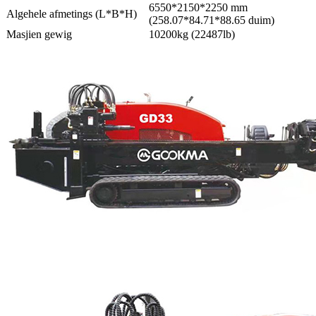
6550*2150*2250 mm
Algehele afmetings (L*B*H)
(258.07*84.71*88.65 duim)
Masjien gewig
10200kg (22487lb)