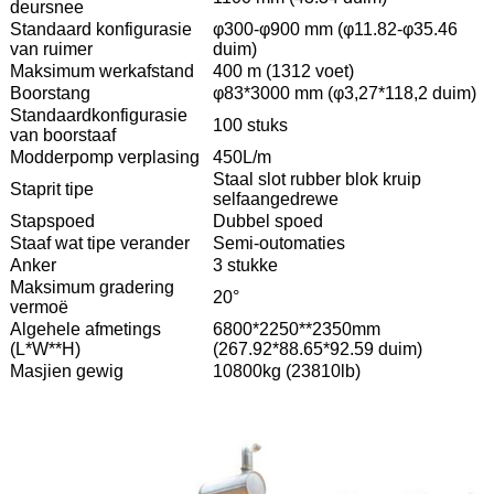
deursnee
Standaard konfigurasie
φ300-φ900 mm (φ11.82-φ35.46
van ruimer
duim)
Maksimum werkafstand
400 m (1312 voet)
Boorstang
φ83*3000 mm (φ3,27*118,2 duim)
Standaardkonfigurasie
100 stuks
van boorstaaf
Modderpomp verplasing
450L/m
Staal slot rubber blok kruip
Staprit tipe
selfaangedrewe
Stapspoed
Dubbel spoed
Staaf wat tipe verander
Semi-outomaties
Anker
3 stukke
Maksimum gradering
20°
vermoë
Algehele afmetings
6800*2250**2350mm
(L*W**H)
(267.92*88.65*92.59 duim)
Masjien gewig
10800kg (23810lb)