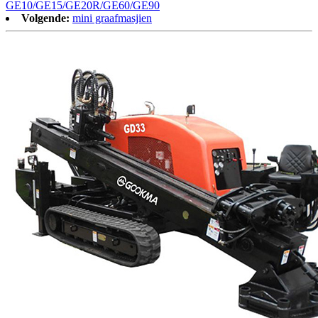
GE10/GE15/GE20R/GE60/GE90
Volgende:
mini graafmasjien