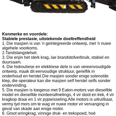
Kenmerke en voordele:
Stabiele prestasie, uitstekende doeltreffendheid
1. Die masjien is van 'n geïntegreerde ontwerp, met 'n nuwe
algehele voorkoms.
2.Tandstangstelsel.
3. Die enjin het sterk krag, lae brandstofverbruik, stabiel en
duursaam.
4. Die hidrouliese en elektriese dele is van vereenvoudigde
ontwerp, maak dit eenvoudige struktuur, gerieflik in
onderhoud en herstel.Die masjien sonder enige solenoïde
klep, die operateur kan die masjien self herstel selfs sonder
ondervinding.
5. Die masjien is toegerus met 9 Eaton-motors van dieselfde
model en dieselfde monteerafmetings, 4 vir stoot en trek, 4 vir
kragkop draai en 1 vir pypwisseling.Alle motors is uitruilbaar,
vermy tyd mors om te wag vir nuwe motor vir vervanging in
geval van skade aan enige motor.
6. Groot wringkrag, vinnige druk- en trekspoed, hoë