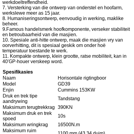
werkdoeltreffendheid.
7. Versterking van die ontwerp van onderstel en hoofarm,
werkslewe meer as 15 jaar.
8. Humaniseringsontwerp, eenvoudig in werking, maklike
beheer.
9.Famous handelsmerk hoofkomponente, verseker stabiliteit
en betroubaarheid van die masjien.
10. Spesiale anti-hitte ontwerp, maak die masjien vry van
oorverhitting, dit is spesiaal geskik om onder hoë
temperatuur toestande te werk.
11. Kompakte ontwerp, klein grootte, ratse mobiliteit, kan in
40'GP-houer verskeep word.
Spesifikasies
Naam
Horisontale rigtingboor
Model
GD39
Enjin
Cummins 153KW
Druk en trek tipe
Tandstang
aandrywing
Maksimum terugtrekkrag
390KN
Maksimum druk en trek
10s
spoed
Maksimum wringkrag
16500N.m
Maksimum ruim
1100 mm (43.34 duim)