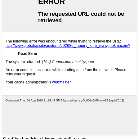
Skryf jou boodskap hier en stuur dit vir ons