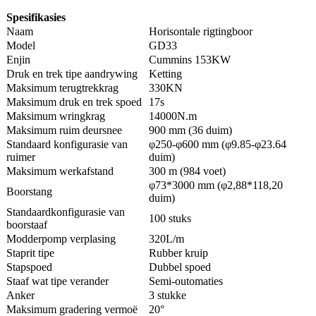
Spesifikasies
Naam
Horisontale rigtingboor
Model
GD33
Enjin
Cummins 153KW
Druk en trek tipe aandrywing
Ketting
Maksimum terugtrekkrag
330KN
Maksimum druk en trek spoed
17s
Maksimum wringkrag
14000N.m
Maksimum ruim deursnee
900 mm (36 duim)
Standaard konfigurasie van
φ250-φ600 mm (φ9.85-φ23.64
ruimer
duim)
Maksimum werkafstand
300 m (984 voet)
φ73*3000 mm (φ2,88*118,20
Boorstang
duim)
Standaardkonfigurasie van
100 stuks
boorstaaf
Modderpomp verplasing
320L/m
Staprit tipe
Rubber kruip
Stapspoed
Dubbel spoed
Staaf wat tipe verander
Semi-outomaties
Anker
3 stukke
Maksimum gradering vermoë
20°