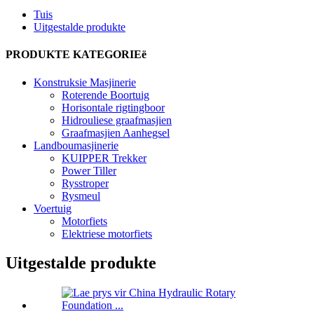
Tuis
Uitgestalde produkte
PRODUKTE KATEGORIEë
Konstruksie Masjinerie
Roterende Boortuig
Horisontale rigtingboor
Hidrouliese graafmasjien
Graafmasjien Aanhegsel
Landboumasjinerie
KUIPPER Trekker
Power Tiller
Rysstroper
Rysmeul
Voertuig
Motorfiets
Elektriese motorfiets
Uitgestalde produkte